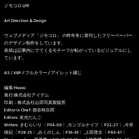
ジモコロ LPP
Art Direction & Design
ウェブメディア「ジモコロ」 の昨年冬に発刊したフリーペーパー
のデザイン制作をしています。
表紙は記事内にでてくるモチーフが転がっているビジュアルにし
ています。
A5 / 48P / フルカラー / アイレット綴じ
編集:Huuuu
発行:株式会社アイデム
印刷：株式会社山田写真製版所
Editor in Chief: 徳谷柿次郎
Editors: 友光だんご
Writers: きむらいり〈 P04-09 〉,モンゴルナイフ〈 P22-27 〉,今井
雄紀〈 P28-35 〉,みくのしん〈 P36-39 〉,上田啓太〈 P40-41 〉